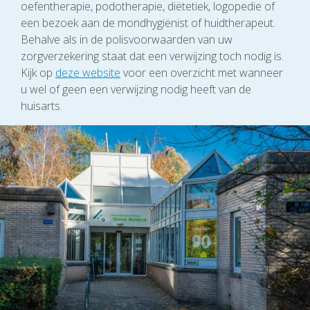
oefentherapie, podotherapie, diëtetiek, logopedie of
een bezoek aan de mondhygiënist of huidtherapeut.
Behalve als in de polisvoorwaarden van uw
zorgverzekering staat dat een verwijzing toch nodig is.
Kijk op
deze website
voor een overzicht met wanneer
u wel of geen een verwijzing nodig heeft van de
huisarts.