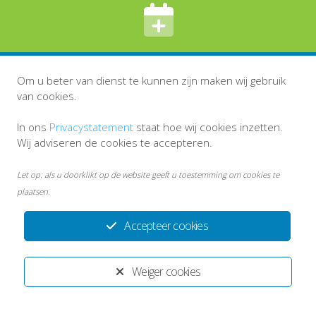
Afspraak maken, wijzingen of annuleren
Om u beter van dienst te kunnen zijn maken wij gebruik
van cookies.
In ons
Privacystatement
staat hoe wij cookies inzetten.
Wij adviseren de cookies te accepteren.
Let op: als u doorklikt op de website geeft u toestemming om cookies te
plaatsen.
Accepteer cookies
Weiger cookies
Disclaimer
Persoonsgegevens en privacy