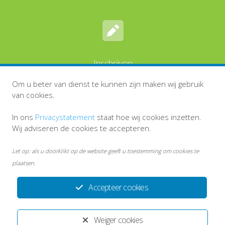
Inschrijven
Om u beter van dienst te kunnen zijn maken wij gebruik
van cookies.
In ons
Privacystatement
staat hoe wij cookies inzetten.
Wij adviseren de cookies te accepteren.
Let op: als u doorklikt op de website geeft u toestemming om cookies te
plaatsen.
Accepteer cookies
Disclaimer
Persoonsgegevens en privacy
Inlog medewerkers
Weiger cookies