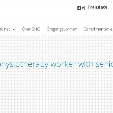
Translate
id.net
Over SHG
Omgangsvormen
Complimenten e
physiotherapy worker with seni